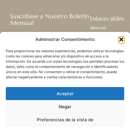
Suscríbase a Nuestro Boletín
Enlaces útiles
Mensual
Webmail
Recibir las últimas noticias acerca de
Biblioteca
Administrar Consentimiento
nuestra vida, la misión y ministerios de
Centro de Recursos
todo el mundo.
Envía Tu Historia
Para proporcionar las mejores experiencias, podemos utilizar tecnologías
Mapa del sitio
como las cookies para almacenar y/o dispositivo de acceso a la
información. De acuerdo con estas tecnologías nos permiten procesar los
SUSCRIBIRSE
datos, tales como el comportamiento de navegación o Identificadores
únicos en este sitio. No consienten o retirar el consentimiento, puede
afectar negativamente a ciertas características y funciones.
Aceptar
Negar
POLÍTICA DE PRIVACIDAD
LAS COOKIES
CONTACTO
MAPA DEL SITIO
Preferencias de la vista de
© 2026 Todos los derechos