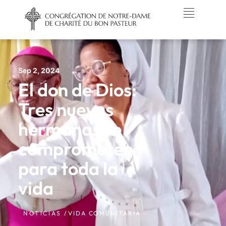
Sep 2, 2024
El don de Dios:
Tres nuevas
hermanas se
comprometen
para toda la
vida
NOTICIAS /
VIDA COMUNITARIA