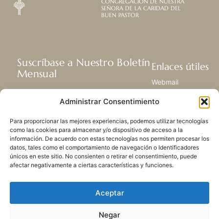
CONGREGACIÓN DE NUESTRA
SEÑORA DE LA CARIDAD DEL
BUEN PASTOR
Suscríbase a Nuestro Boletín
Enlaces útiles
Mensual
Webmail
Recibir las últimas noticias acerca de
Biblioteca
Administrar Consentimiento
nuestra vida, la misión y ministerios de
Centro de Recursos
todo el mundo.
Envía Tu Historia
Para proporcionar las mejores experiencias, podemos utilizar tecnologías
Mapa del sitio
como las cookies para almacenar y/o dispositivo de acceso a la
información. De acuerdo con estas tecnologías nos permiten procesar los
SUSCRIBIRSE
datos, tales como el comportamiento de navegación o Identificadores
únicos en este sitio. No consienten o retirar el consentimiento, puede
afectar negativamente a ciertas características y funciones.
Aceptar
Negar