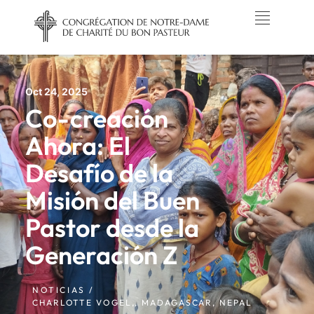
Oct 24, 2025
Co-creación
Ahora: El
Desafío de la
Misión del Buen
Pastor desde la
Generación Z
NOTICIAS /
CHARLOTTE VOGEL,
,
MADAGASCAR
,
NEPAL