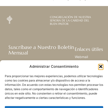
CONGREGACIÓN DE NUESTRA
SEÑORA DE LA CARIDAD DEL
BUEN PASTOR
Suscríbase a Nuestro Boletín
Enlaces útiles
Mensual
Webmail
Recibir las últimas noticias acerca de
Biblioteca
Administrar Consentimiento
nuestra vida, la misión y ministerios de
Centro de Recursos
todo el mundo.
Envía Tu Historia
Para proporcionar las mejores experiencias, podemos utilizar tecnologías
Mapa del sitio
como las cookies para almacenar y/o dispositivo de acceso a la
información. De acuerdo con estas tecnologías nos permiten procesar los
SUSCRIBIRSE
datos, tales como el comportamiento de navegación o Identificadores
únicos en este sitio. No consienten o retirar el consentimiento, puede
afectar negativamente a ciertas características y funciones.