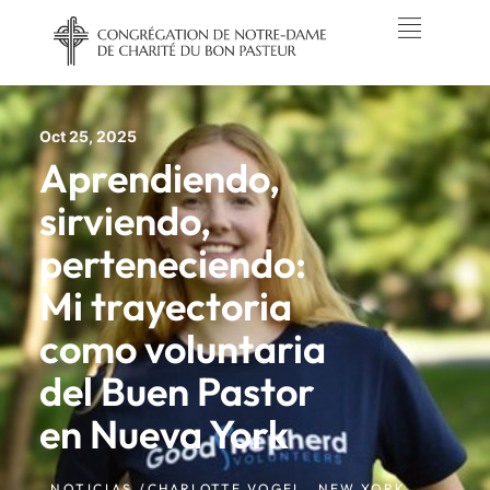
Oct 25, 2025
Aprendiendo,
sirviendo,
perteneciendo:
Mi trayectoria
como voluntaria
del Buen Pastor
en Nueva York
NOTICIAS /
CHARLOTTE VOGEL,
,
NEW YORK