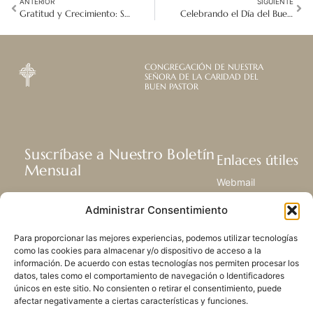
ANTERIOR
SIGUIENTE
Gratitud y Crecimiento: Seis Décadas de la Misión del Buen Pastor en Corea
Celebrando el Día del Buen Pastor: Unidos por la justicia. Escuchando con compasión. Respondiendo con amor.
CONGREGACIÓN DE NUESTRA
SEÑORA DE LA CARIDAD DEL
BUEN PASTOR
Suscríbase a Nuestro Boletín
Enlaces útiles
Mensual
Webmail
Recibir las últimas noticias acerca de
Biblioteca
Administrar Consentimiento
nuestra vida, la misión y ministerios de
Centro de Recursos
todo el mundo.
Envía Tu Historia
Para proporcionar las mejores experiencias, podemos utilizar tecnologías
Mapa del sitio
como las cookies para almacenar y/o dispositivo de acceso a la
información. De acuerdo con estas tecnologías nos permiten procesar los
SUSCRIBIRSE
datos, tales como el comportamiento de navegación o Identificadores
únicos en este sitio. No consienten o retirar el consentimiento, puede
afectar negativamente a ciertas características y funciones.