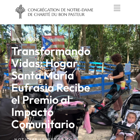
Jun 18, 2026
Transformando
Vidas: Hogar
Santa María
Eufrasia Recibe
el Premio al
Impacto
Comunitario
NOTICIAS /
PUERTO RICO