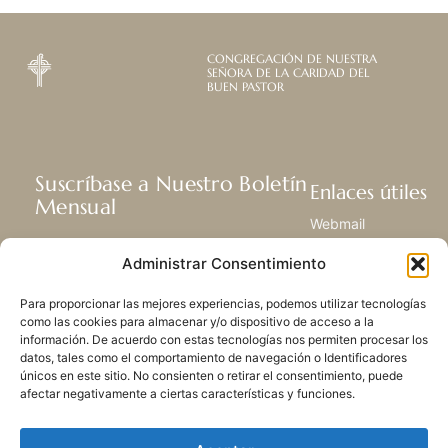
CONGREGACIÓN DE NUESTRA
SEÑORA DE LA CARIDAD DEL
BUEN PASTOR
Suscríbase a Nuestro Boletín
Enlaces útiles
Mensual
Webmail
Recibir las últimas noticias acerca de
Biblioteca
Administrar Consentimiento
nuestra vida, la misión y ministerios de
Centro de Recursos
todo el mundo.
Envía Tu Historia
Para proporcionar las mejores experiencias, podemos utilizar tecnologías
Mapa del sitio
como las cookies para almacenar y/o dispositivo de acceso a la
información. De acuerdo con estas tecnologías nos permiten procesar los
SUSCRIBIRSE
datos, tales como el comportamiento de navegación o Identificadores
únicos en este sitio. No consienten o retirar el consentimiento, puede
afectar negativamente a ciertas características y funciones.