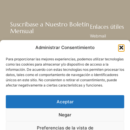
Suscríbase a Nuestro Boletín
Enlaces útiles
Mensual
Webmail
Recibir las últimas noticias acerca de
Biblioteca
Administrar Consentimiento
nuestra vida, la misión y ministerios de
Centro de Recursos
todo el mundo.
Envía Tu Historia
Para proporcionar las mejores experiencias, podemos utilizar tecnologías
Mapa del sitio
como las cookies para almacenar y/o dispositivo de acceso a la
información. De acuerdo con estas tecnologías nos permiten procesar los
SUSCRIBIRSE
datos, tales como el comportamiento de navegación o Identificadores
únicos en este sitio. No consienten o retirar el consentimiento, puede
afectar negativamente a ciertas características y funciones.
Aceptar
Negar
POLÍTICA DE PRIVACIDAD
LAS COOKIES
CONTACTO
MAPA DEL SITIO
Preferencias de la vista de