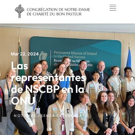
Mar 22, 2024
Las
representantes
de NSCBP en la
ONU
NOTICIAS /
SENZA CATEGORIA