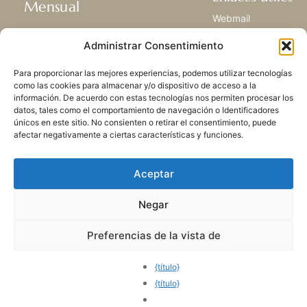
Mensual
Webmail
Recibir las últimas noticias acerca de
Biblioteca
Administrar Consentimiento
nuestra vida, la misión y ministerios de
Centro de Recursos
todo el mundo.
Envía Tu Historia
Para proporcionar las mejores experiencias, podemos utilizar tecnologías
Mapa del sitio
como las cookies para almacenar y/o dispositivo de acceso a la
información. De acuerdo con estas tecnologías nos permiten procesar los
SUSCRIBIRSE
datos, tales como el comportamiento de navegación o Identificadores
únicos en este sitio. No consienten o retirar el consentimiento, puede
afectar negativamente a ciertas características y funciones.
Aceptar
Negar
POLÍTICA DE PRIVACIDAD
LAS COOKIES
CONTACTO
MAPA DEL SITIO
Preferencias de la vista de
© 2026 Todos los derechos
reservados. Congregación
{título}
de Nuestra Señora de la
{título}
Caridad del Buen Pastor