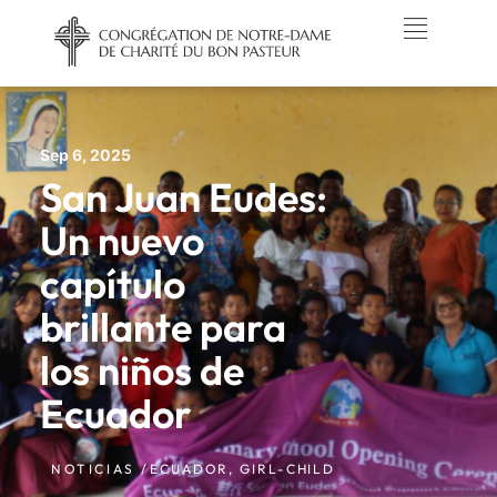
Sep 6, 2025
San Juan Eudes:
Un nuevo
capítulo
brillante para
los niños de
Ecuador
NOTICIAS /
ECUADOR
,
GIRL-CHILD