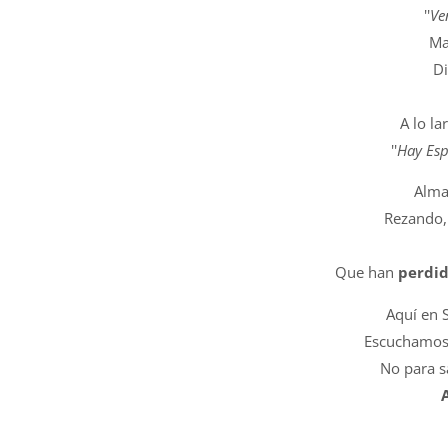
''
Ve
Ma
Di
A lo la
''
Hay Esp
Alma
Rezando,
Que han
perdid
Aquí en 
Escuchamos 
No para sa