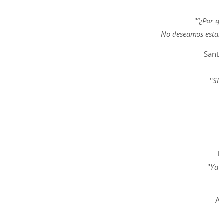
''
“¿Por 
No deseamos estar
Sant
''
Si
''
Ya
A