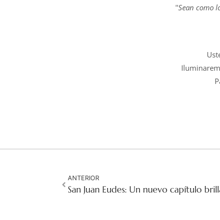
''
Sean como lo
Ust
Iluminarem
P
ANTERIOR