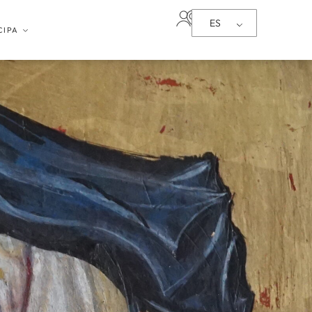
ES
CIPA