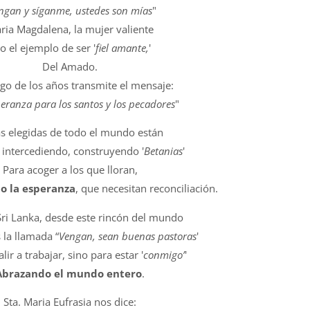
ngan y síganme, ustedes son mías
"
ria Magdalena, la mujer valiente
o el ejemplo de ser '
fiel amante,
'
Del Amado.
rgo de los años transmite el mensaje:
eranza para los santos y los pecadores
"
s elegidas de todo el mundo están
 intercediendo, construyendo '
Betanias
'
Para acoger a los que lloran,
o la esperanza
, que necesitan reconciliación.
Sri Lanka, desde este rincón del mundo
la llamada “
Vengan, sean buenas pastoras
'
lir a trabajar, sino para estar '
conmigo’
'
Abrazando el mundo entero
.
Sta. Maria Eufrasia nos dice: