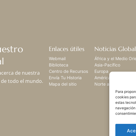
uestro
Enlaces útiles
Noticias Global
l
Webmail
África y el Medio Ori
Biblioteca
Asia-Pacífico
Centro de Recursos
Europa
 acerca de nuestra
Envía Tu Historia
América Latina,
os de todo el mundo.
Mapa del sitio
Norte américa
Para proporc
cookies par
estas tecno
navegación o
consentimie
Ace