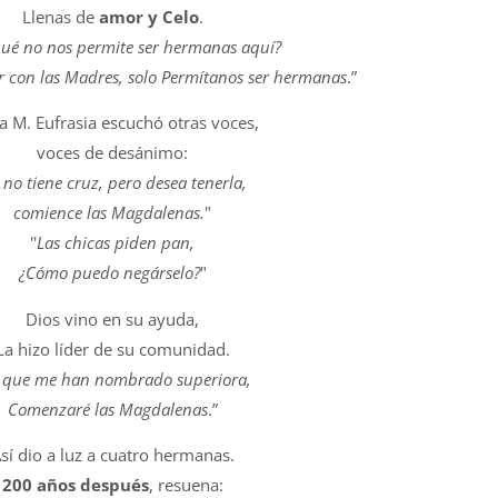
Llenas de
amor y Celo
.
qué no nos permite ser hermanas aquí?
 con las Madres, solo Permítanos ser hermanas
.”
a M. Eufrasia escuchó otras voces,
voces de desánimo:
 no tiene cruz, pero desea tenerla,
comience las Magdalenas.
"
''
Las chicas piden pan,
¿Cómo puedo negárselo?
"
Dios vino en su ayuda,
La hizo líder de su comunidad.
 que me han nombrado superiora,
Comenzaré las Magdalenas
.”
sí dio a luz a cuatro hermanas.
200 años después
, resuena: