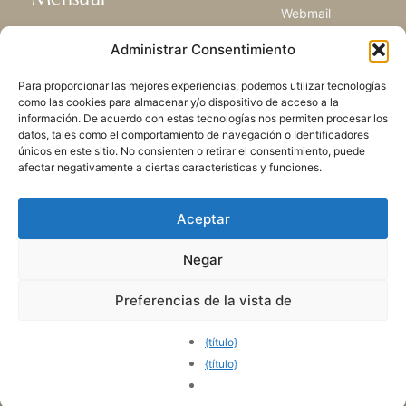
Webmail
Recibir las últimas noticias acerca de
Biblioteca
Administrar Consentimiento
nuestra vida, la misión y ministerios de
Centro de Recursos
todo el mundo.
Envía Tu Historia
Para proporcionar las mejores experiencias, podemos utilizar tecnologías
Mapa del sitio
como las cookies para almacenar y/o dispositivo de acceso a la
información. De acuerdo con estas tecnologías nos permiten procesar los
SUSCRIBIRSE
datos, tales como el comportamiento de navegación o Identificadores
únicos en este sitio. No consienten o retirar el consentimiento, puede
afectar negativamente a ciertas características y funciones.
Aceptar
Negar
POLÍTICA DE PRIVACIDAD
LAS COOKIES
CONTACTO
MAPA DEL SITIO
Preferencias de la vista de
© 2026 Todos los derechos
reservados. Congregación
{título}
de Nuestra Señora de la
{título}
Caridad del Buen Pastor