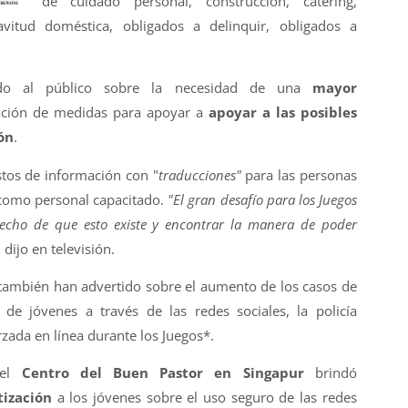
de cuidado personal, construcción, catering,
clavitud doméstica, obligados a delinquir, obligados a
ado al público sobre la necesidad de una
mayor
ación de medidas para apoyar a
apoyar a las posibles
ón
.
tos de información con "
traducciones"
para las personas
 como personal capacitado.
"El gran desafío para los Juegos
hecho de que esto existe y encontrar la manera de poder
,
dijo en televisión.
también han advertido sobre el aumento de los casos de
 de jóvenes a través de las redes sociales, la policía
rzada en línea durante los Juegos*.
 el
Centro del Buen Pastor en Singapur
brindó
tización
a los jóvenes sobre el uso seguro de las redes