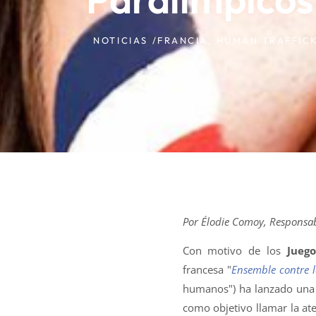
NOTICIAS /
FRANCIA
,
HUMAN TRAFFIC
Por Élodie Comoy, Responsa
Con motivo de los
Jueg
francesa "
Ensemble contre l
humanos") ha lanzado un
como objetivo llamar la at