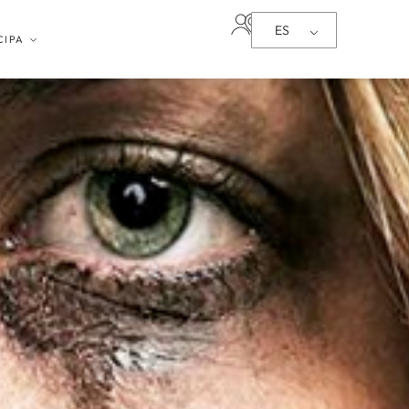
ES
CIPA