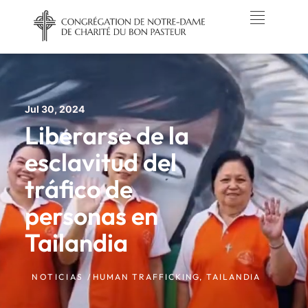
Jul 30, 2024
Liberarse de la
esclavitud del
tráfico de
personas en
Tailandia
NOTICIAS /
HUMAN TRAFFICKING
,
TAILANDIA