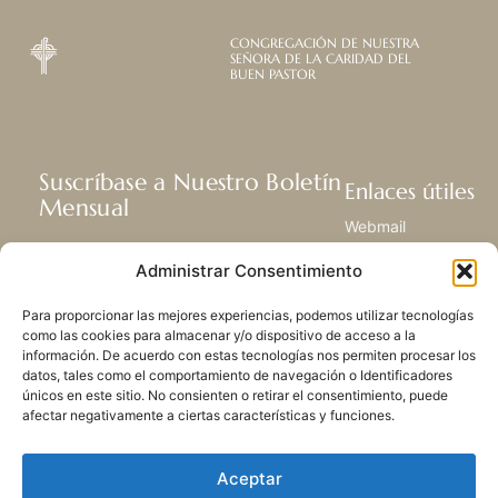
CONGREGACIÓN DE NUESTRA
SEÑORA DE LA CARIDAD DEL
BUEN PASTOR
Suscríbase a Nuestro Boletín
Enlaces útiles
Mensual
Webmail
Recibir las últimas noticias acerca de
Biblioteca
Administrar Consentimiento
nuestra vida, la misión y ministerios de
Centro de Recursos
todo el mundo.
Envía Tu Historia
Para proporcionar las mejores experiencias, podemos utilizar tecnologías
Mapa del sitio
como las cookies para almacenar y/o dispositivo de acceso a la
información. De acuerdo con estas tecnologías nos permiten procesar los
SUSCRIBIRSE
datos, tales como el comportamiento de navegación o Identificadores
únicos en este sitio. No consienten o retirar el consentimiento, puede
afectar negativamente a ciertas características y funciones.
Aceptar