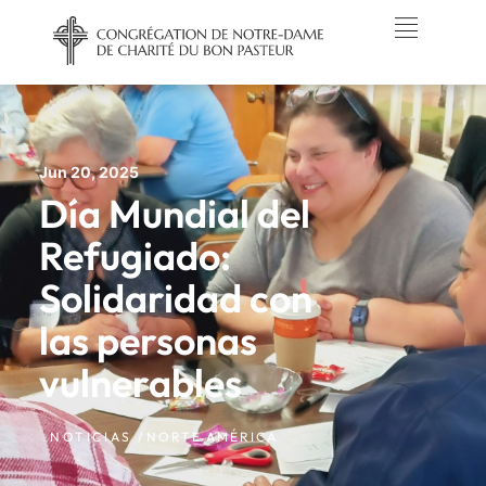
Jun 20, 2025
Día Mundial del
Refugiado:
Solidaridad con
las personas
vulnerables
NOTICIAS /
NORTE AMÉRICA