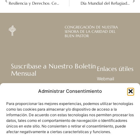
Resiliencia y Derechos: Celebrando el Día del Niño Africano en el Buen Pastor en Kolwezi
Día Mundial del Refugiado: Políticas Migratorias de Chile y la Misión de la Fundación Madre Josefa
CONGREGACIÓN DE NUESTRA
SEÑORA DE LA CARIDAD DEL
BUEN PASTOR
Suscríbase a Nuestro Boletín
Enlaces útiles
Mensual
Webmail
Recibir las últimas noticias acerca de
Biblioteca
Administrar Consentimiento
nuestra vida, la misión y ministerios de
Centro de Recursos
todo el mundo.
Envía Tu Historia
Para proporcionar las mejores experiencias, podemos utilizar tecnologías
Mapa del sitio
como las cookies para almacenar y/o dispositivo de acceso a la
información. De acuerdo con estas tecnologías nos permiten procesar los
SUSCRIBIRSE
datos, tales como el comportamiento de navegación o Identificadores
únicos en este sitio. No consienten o retirar el consentimiento, puede
afectar negativamente a ciertas características y funciones.