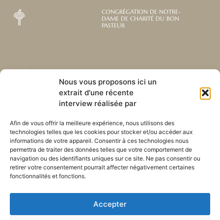
CONGRÉGATION DE NOTRE-
DAME DE CHARITÉ DU BON
PASTEUR
Abonnez-vous à notre
Liens utiles
Nous vous proposons ici un
newsletter mensuelle
extrait d'une récente
Webmail
Recevez les dernières nouvelles
Bibliothèque
interview réalisée par
concernant notre vie, notre mission et
Centre de ressource
nos ministères à travers le monde.
Envoyez-nous votre h
Afin de vous offrir la meilleure expérience, nous utilisons des
technologies telles que les cookies pour stocker et/ou accéder aux
Plan du site
informations de votre appareil. Consentir à ces technologies nous
permettra de traiter des données telles que votre comportement de
S'ABONNER
navigation ou des identifiants uniques sur ce site. Ne pas consentir ou
retirer votre consentement pourrait affecter négativement certaines
fonctionnalités et fonctions.
Accepter