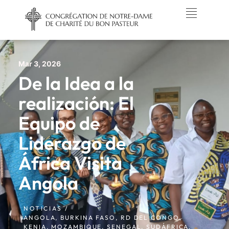
Mar 3, 2026
De la Idea a la
realización: El
Equipo de
Liderazgo de
África Visita
Angola
NOTICIAS /
ANGOLA
,
BURKINA FASO
,
RD DEL CONGO
,
KENIA
,
MOZAMBIQUE
,
SENEGAL
,
SUDÁFRICA
,