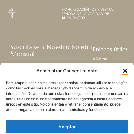
CONGREGACIÓN DE NUESTRA
SEÑORA DE LA CARIDAD DEL
BUEN PASTOR
Suscríbase a Nuestro Boletín
Enlaces útiles
Mensual
Webmail
Recibir las últimas noticias acerca de
Biblioteca
Administrar Consentimiento
nuestra vida, la misión y ministerios de
Centro de Recursos
todo el mundo.
Envía Tu Historia
Para proporcionar las mejores experiencias, podemos utilizar tecnologías
Mapa del sitio
como las cookies para almacenar y/o dispositivo de acceso a la
información. De acuerdo con estas tecnologías nos permiten procesar los
SUSCRIBIRSE
datos, tales como el comportamiento de navegación o Identificadores
únicos en este sitio. No consienten o retirar el consentimiento, puede
afectar negativamente a ciertas características y funciones.
Aceptar