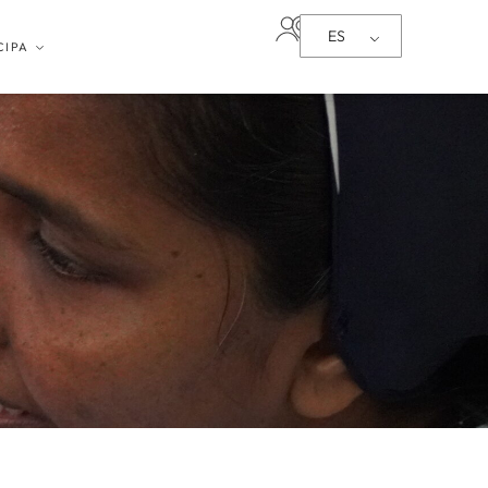
ES
CIPA