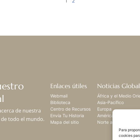
1
2
uestro
Enlaces útiles
Noticias Global
l
Webmail
África y el Medio Ori
Biblioteca
Asia-Pacífico
Centro de Recursos
Europa
 acerca de nuestra
Envía Tu Historia
América Latina,
os de todo el mundo.
Mapa del sitio
Norte américa
Para proporc
cookies par