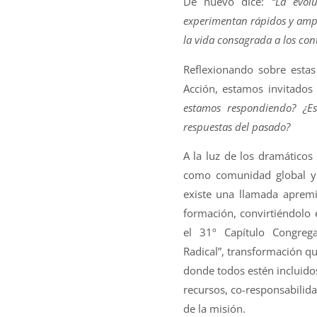
De nuevo dice:
“La evol
experimentan rápidos y ampl
la vida consagrada a los con
Reflexionando sobre estas
Acción, estamos invitados
estamos respondiendo? ¿E
respuestas del pasado?
A la luz de los dramático
como comunidad global y
existe una llamada apremi
formación, convirtiéndolo
el 31º Capítulo Congreg
Radical”, transformación que
donde todos estén incluido
recursos, co-responsabilida
de la misión.