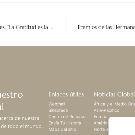
Peregrinación Espiritual a los Fundadores: “La Gratitud es la Memoria del Corazón”
uestro
Enlaces útiles
Noticias Global
l
Webmail
África y el Medio Ori
Biblioteca
Asia-Pacífico
Centro de Recursos
Europa
 acerca de nuestra
Envía Tu Historia
América Latina,
os de todo el mundo.
Mapa del sitio
Norte américa