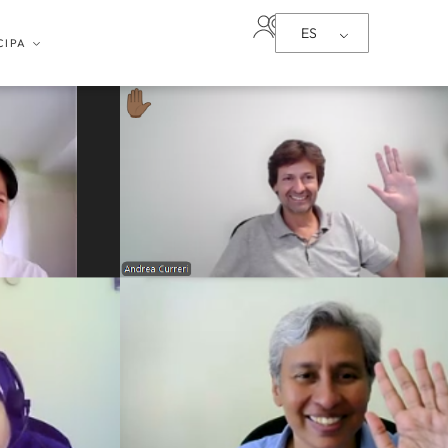
ES
CIPA