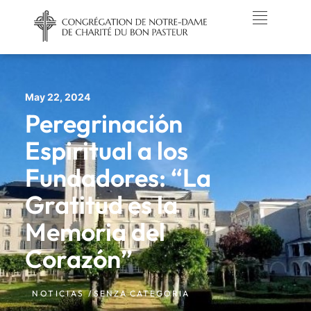
May 22, 2024
Peregrinación
Espiritual a los
Fundadores: “La
Gratitud es la
Memoria del
Corazón”
NOTICIAS /
SENZA CATEGORIA