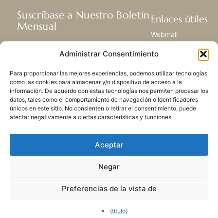
Suscríbase a Nuestro Boletín
Enlaces útiles
Mensual
Webmail
Recibir las últimas noticias acerca de
Biblioteca
Administrar Consentimiento
nuestra vida, la misión y ministerios de
Centro de Recursos
todo el mundo.
Envía Tu Historia
Para proporcionar las mejores experiencias, podemos utilizar tecnologías
Mapa del sitio
como las cookies para almacenar y/o dispositivo de acceso a la
información. De acuerdo con estas tecnologías nos permiten procesar los
SUSCRIBIRSE
datos, tales como el comportamiento de navegación o Identificadores
únicos en este sitio. No consienten o retirar el consentimiento, puede
afectar negativamente a ciertas características y funciones.
Aceptar
Negar
POLÍTICA DE PRIVACIDAD
LAS COOKIES
CONTACTO
MAPA DEL SITIO
Preferencias de la vista de
© 2026 Todos los derechos
reservados. Congregación
{título}
de Nuestra Señora de la