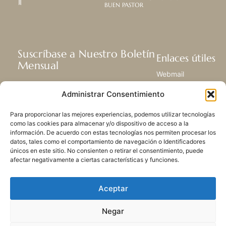
BUEN PASTOR
Suscríbase a Nuestro Boletín
Enlaces útiles
Mensual
Webmail
Recibir las últimas noticias acerca de
Biblioteca
Administrar Consentimiento
nuestra vida, la misión y ministerios de
Centro de Recursos
todo el mundo.
Envía Tu Historia
Para proporcionar las mejores experiencias, podemos utilizar tecnologías
Mapa del sitio
como las cookies para almacenar y/o dispositivo de acceso a la
información. De acuerdo con estas tecnologías nos permiten procesar los
SUSCRIBIRSE
datos, tales como el comportamiento de navegación o Identificadores
únicos en este sitio. No consienten o retirar el consentimiento, puede
afectar negativamente a ciertas características y funciones.
Aceptar
Negar
POLÍTICA DE PRIVACIDAD
LAS COOKIES
CONTACTO