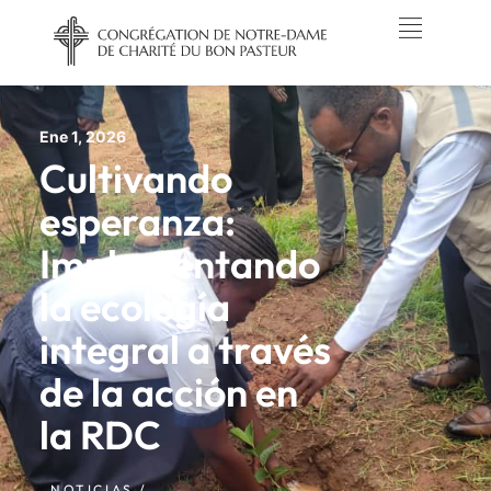
Ene 1, 2026
Cultivando
esperanza:
Implementando
la ecología
integral a través
de la acción en
la RDC
NOTICIAS /