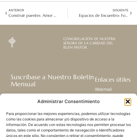
ANTERIOR
SIGUIENTE
Construir puentes: Amor para todos, para nadie el odio en Malta
Espacios de Encuentro: Fortaleciendo una Cultura de Cuidado y Salvaguarda
CONGREGACIÓN DE NUESTRA
SEÑORA DE LA CARIDAD DEL
BUEN PASTOR
Suscríbase a Nuestro Boletín
Enlaces útiles
Mensual
Webmail
Recibir las últimas noticias acerca de
Biblioteca
Administrar Consentimiento
nuestra vida, la misión y ministerios de
Centro de Recursos
todo el mundo.
Envía Tu Historia
Para proporcionar las mejores experiencias, podemos utilizar tecnologías
Mapa del sitio
como las cookies para almacenar y/o dispositivo de acceso a la
información. De acuerdo con estas tecnologías nos permiten procesar los
SUSCRIBIRSE
datos, tales como el comportamiento de navegación o Identificadores
únicos en este sitio. No consienten o retirar el consentimiento, puede