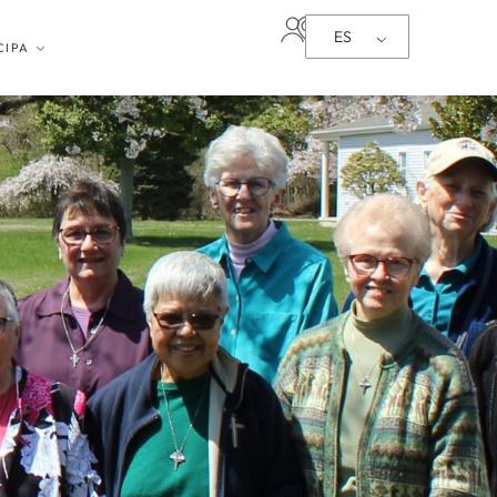
ES
CIPA