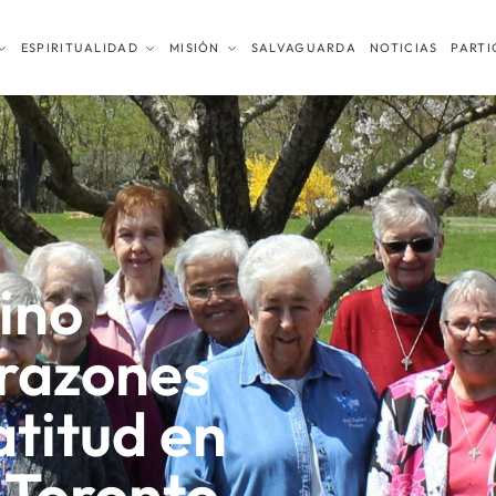
ESPIRITUALIDAD
MISIÓN
SALVAGUARDA
NOTICIAS
PARTI
ino
razones
atitud en
 Toronto