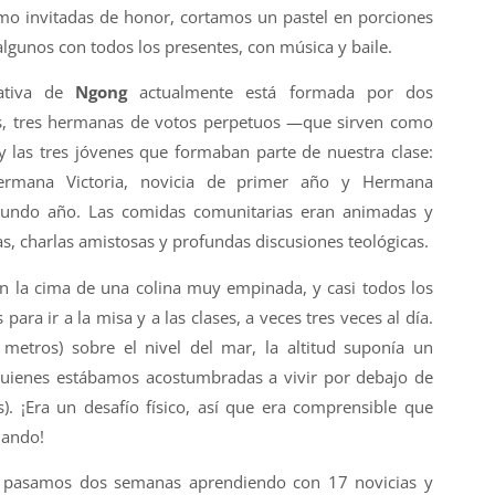
o invitadas de honor, cortamos un pastel en porciones
lgunos con todos los presentes, con música y baile.
ativa de
Ngong
actualmente está formada por dos
s, tres hermanas de votos perpetuos —que sirven como
las tres jóvenes que formaban parte de nuestra clase:
Hermana Victoria, novicia de primer año y Hermana
egundo año. Las comidas comunitarias eran animadas y
as, charlas amistosas y profundas discusiones teológicas.
n la cima de una colina muy empinada, y casi todos los
ra ir a la misa y a las clases, a veces tres veces al día.
 metros) sobre el nivel del mar, la altitud suponía un
 quienes estábamos acostumbradas a vivir por debajo de
). ¡Era un desafío físico, así que era comprensible que
lando!
 pasamos dos semanas aprendiendo con 17 novicias y