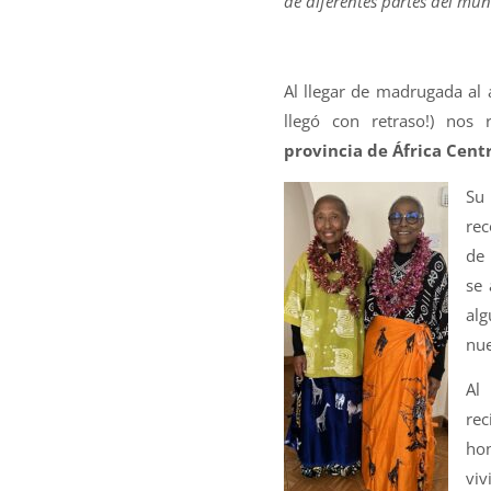
de diferentes partes del mu
Al llegar de madrugada al 
llegó con retraso!) nos
provincia de África Cent
Su 
rec
de 
se 
alg
nue
Al
rec
hon
viv