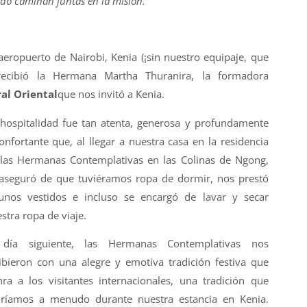
ndo caminan juntas en la misión.
aeropuerto de Nairobi, Kenia (¡sin nuestro equipaje, que
 recibió la Hermana Martha Thuranira, la formadora
ral Oriental
que nos invitó a Kenia.
hospitalidad fue tan atenta, generosa y profundamente
onfortante que, al llegar a nuestra casa en la residencia
las Hermanas Contemplativas en las Colinas de Ngong,
aseguró de que tuviéramos ropa de dormir, nos prestó
unos vestidos e incluso se encargó de lavar y secar
stra ropa de viaje.
 día siguiente, las Hermanas Contemplativas nos
ibieron con una alegre y emotiva tradición festiva que
ra a los visitantes internacionales, una tradición que
iríamos a menudo durante nuestra estancia en Kenia.