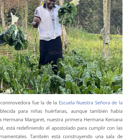
e conmovedora fue la de la
Escuela Nuestra Señora de la
ablecida para niñas huérfanas, aunque también había
La Hermana Margaret, nuestra primera Hermana Keniana
al, está redefiniendo el apostolado para cumplir con las
rnamentales. También está construyendo una sala de