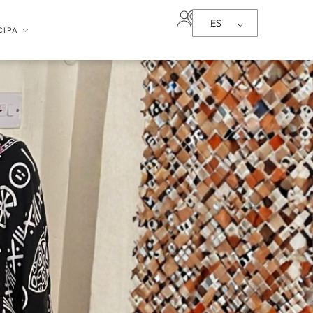
ES
CIPA