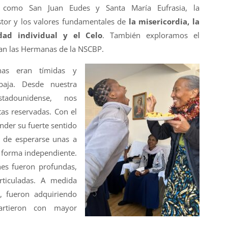
s como San Juan Eudes y Santa María Eufrasia, la
stor y los valores fundamentales de
la misericordia, la
idad individual y el Celo
. También exploramos el
an las Hermanas de la NSCBP.
nas eran tímidas y
aja. Desde nuestra
stadounidense, nos
as reservadas. Con el
der su fuerte sentido
 de esperarse unas a
e forma independiente.
nes fueron profundas,
rticuladas. A medida
, fueron adquiriendo
rtieron con mayor