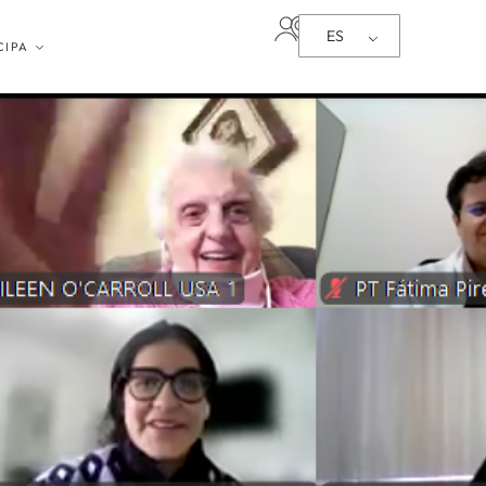
ES
CIPA