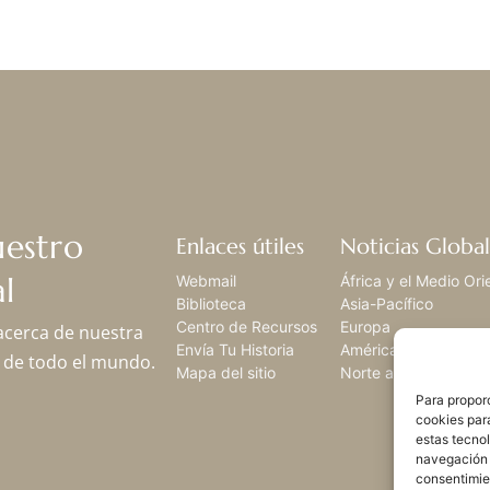
uestro
Enlaces útiles
Noticias Global
l
Webmail
África y el Medio Ori
Biblioteca
Asia-Pacífico
Centro de Recursos
Europa
 acerca de nuestra
Envía Tu Historia
América Latina,
os de todo el mundo.
Mapa del sitio
Norte américa
Para proporc
cookies par
estas tecno
navegación o
consentimie