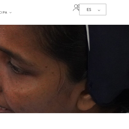
ES
CIPA