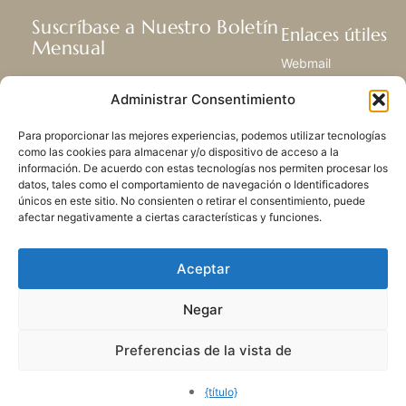
Suscríbase a Nuestro Boletín
Enlaces útiles
Mensual
Webmail
Recibir las últimas noticias acerca de
Biblioteca
Administrar Consentimiento
nuestra vida, la misión y ministerios de
Centro de Recursos
todo el mundo.
Envía Tu Historia
Para proporcionar las mejores experiencias, podemos utilizar tecnologías
Mapa del sitio
como las cookies para almacenar y/o dispositivo de acceso a la
información. De acuerdo con estas tecnologías nos permiten procesar los
SUSCRIBIRSE
datos, tales como el comportamiento de navegación o Identificadores
únicos en este sitio. No consienten o retirar el consentimiento, puede
afectar negativamente a ciertas características y funciones.
Aceptar
Negar
POLÍTICA DE PRIVACIDAD
LAS COOKIES
CONTACTO
MAPA DEL SITIO
Preferencias de la vista de
© 2026 Todos los derechos
reservados. Congregación
{título}
de Nuestra Señora de la