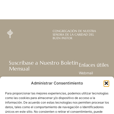
CONGREGACIÓN DE NUESTRA
SEÑORA DE LA CARIDAD DEL
BUEN PASTOR
Suscríbase a Nuestro Boletín
Enlaces útiles
Mensual
Webmail
Recibir las últimas noticias acerca de
Biblioteca
Administrar Consentimiento
nuestra vida, la misión y ministerios de
Centro de Recursos
todo el mundo.
Envía Tu Historia
Para proporcionar las mejores experiencias, podemos utilizar tecnologías
Mapa del sitio
como las cookies para almacenar y/o dispositivo de acceso a la
información. De acuerdo con estas tecnologías nos permiten procesar los
SUSCRIBIRSE
datos, tales como el comportamiento de navegación o Identificadores
únicos en este sitio. No consienten o retirar el consentimiento, puede