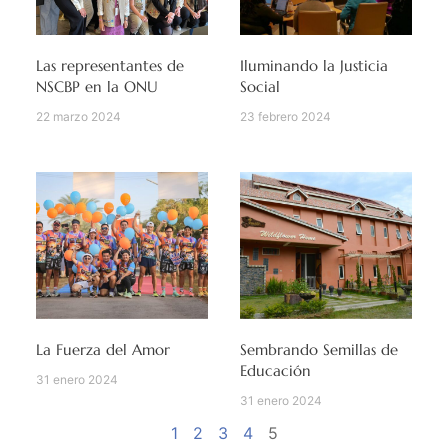
Las representantes de
Iluminando la Justicia
NSCBP en la ONU
Social
22 marzo 2024
23 febrero 2024
La Fuerza del Amor
Sembrando Semillas de
Educación
31 enero 2024
31 enero 2024
1
2
3
4
5