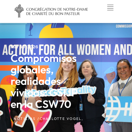
Mar 30, 2026
Compromisos
globales,
realidades
vividas: GSIJP
en la CSW70
NOTICIAS /
CHARLOTTE VOGEL,