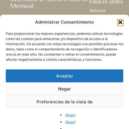
Enlaces útiles
Mensual
Webmail
Recibir las últimas noticias acerca de
Biblioteca
Administrar Consentimiento
nuestra vida, la misión y ministerios de
Centro de Recursos
todo el mundo.
Envía Tu Historia
Para proporcionar las mejores experiencias, podemos utilizar tecnologías
Mapa del sitio
como las cookies para almacenar y/o dispositivo de acceso a la
información. De acuerdo con estas tecnologías nos permiten procesar los
SUSCRIBIRSE
datos, tales como el comportamiento de navegación o Identificadores
únicos en este sitio. No consienten o retirar el consentimiento, puede
afectar negativamente a ciertas características y funciones.
Aceptar
Negar
POLÍTICA DE PRIVACIDAD
LAS COOKIES
CONTACTO
MAPA DEL SITIO
Preferencias de la vista de
© 2026 Todos los derechos
reservados. Congregación
{título}
de Nuestra Señora de la
{título}
Caridad del Buen Pastor