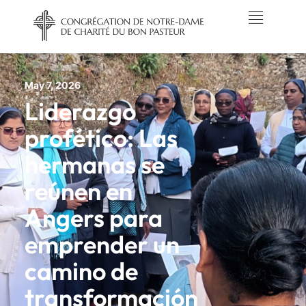
May 7, 2026
Liderazgo
profético: Las
hermanas se
reúnen en
Angers para
emprender un
camino de
transformación