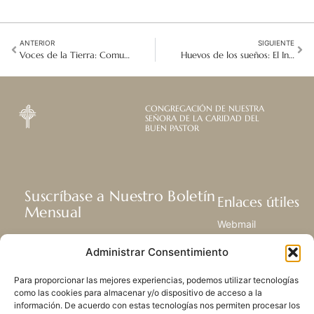
ANTERIOR
SIGUIENTE
Voces de la Tierra: Comunidades Indígenas Redefinen la Salud y la Justicia en el Foro Permanente de las Naciones Unidas para las Cuestiones Indígenas 2026
Huevos de los sueños: El Invaluable Regalo de los Niños Khmer en Vietnam
CONGREGACIÓN DE NUESTRA
SEÑORA DE LA CARIDAD DEL
BUEN PASTOR
Suscríbase a Nuestro Boletín
Enlaces útiles
Mensual
Webmail
Recibir las últimas noticias acerca de
Biblioteca
Administrar Consentimiento
nuestra vida, la misión y ministerios de
Centro de Recursos
todo el mundo.
Envía Tu Historia
Para proporcionar las mejores experiencias, podemos utilizar tecnologías
Mapa del sitio
como las cookies para almacenar y/o dispositivo de acceso a la
información. De acuerdo con estas tecnologías nos permiten procesar los
SUSCRIBIRSE