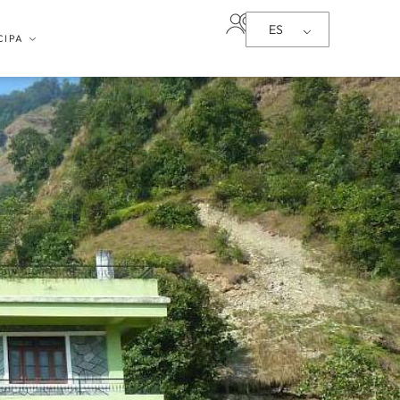
ES
CIPA