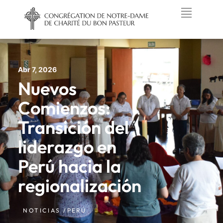
Abr 7, 2026
Nuevos
Comienzos:
Transición del
liderazgo en
Perú hacia la
regionalización
NOTICIAS /
PERÚ