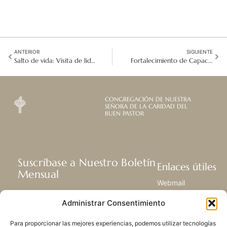
ANTERIOR
SIGUIENTE
Salto de vida: Visita de liderazgo Congregacional a Japón
Fortalecimiento de Capacidades: La Pasantía de la Hermana Judith en GSIF
CONGREGACIÓN DE NUESTRA
SEÑORA DE LA CARIDAD DEL
BUEN PASTOR
Suscríbase a Nuestro Boletín
Enlaces útiles
Mensual
Webmail
Recibir las últimas noticias acerca de
Biblioteca
Administrar Consentimiento
nuestra vida, la misión y ministerios de
Centro de Recursos
todo el mundo.
Envía Tu Historia
Para proporcionar las mejores experiencias, podemos utilizar tecnologías
Mapa del sitio