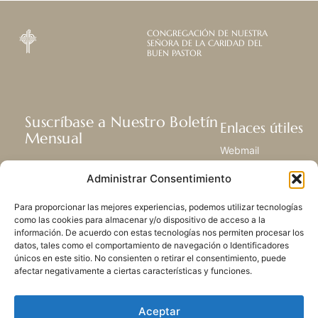
CONGREGACIÓN DE NUESTRA
SEÑORA DE LA CARIDAD DEL
BUEN PASTOR
Suscríbase a Nuestro Boletín
Enlaces útiles
Mensual
Webmail
Recibir las últimas noticias acerca de
Biblioteca
Administrar Consentimiento
nuestra vida, la misión y ministerios de
Centro de Recursos
todo el mundo.
Envía Tu Historia
Para proporcionar las mejores experiencias, podemos utilizar tecnologías
Mapa del sitio
como las cookies para almacenar y/o dispositivo de acceso a la
información. De acuerdo con estas tecnologías nos permiten procesar los
SUSCRIBIRSE
datos, tales como el comportamiento de navegación o Identificadores
únicos en este sitio. No consienten o retirar el consentimiento, puede
afectar negativamente a ciertas características y funciones.
Aceptar