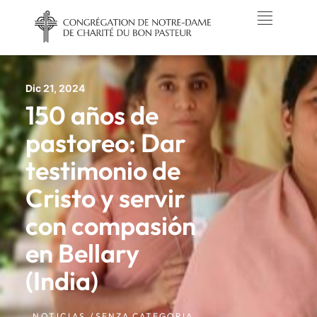
Dic 21, 2024
150 años de
pastoreo: Dar
testimonio de
Cristo y servir
con compasión
en Bellary
(India)
NOTICIAS /
SENZA CATEGORIA